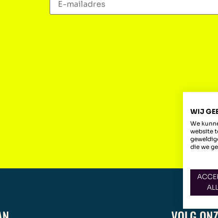
WIJ GE
We kunne
website t
geweldige
die we ge
ACCE
AL
AN
VOLG ONZ