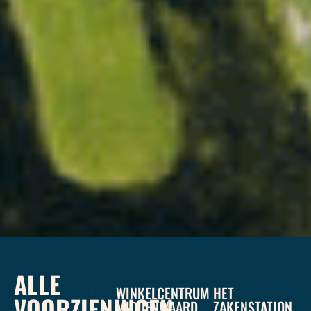
ALLE
WINKELCENTRUM
HET
VOORZIENINGEN
MIDDENWAARD
ZAKENSTATION