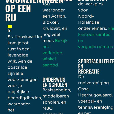
OP EEN
150
de werkplek
waaronder
voor
RIJ
een Action,
Noord-
Blokker,
Holalndse
Kruidvat, en
ondernemers.
Fl
In
nog veel
kantoorruimtes
Stationskwartier
meer.
Bekijk
en
kom je tot
het
vergaderruimtes
rust in een
volledige
levendige
winkel
SPORTFACILITEIT
wijk. Aan de
aanbod
EN
oostzijde
RECREATIE
zijn alle
De
ONDERWIJS
voorzieningen
roeivereniging
EN SCHOLEN
voor je
Ossa
Basisscholen,
dagelijkse
Heerhugowaard,
middelbaren
benodigdheden,
voetbal- en
scholen, en
waaronder
tennisverenigin
MBO
het
en het