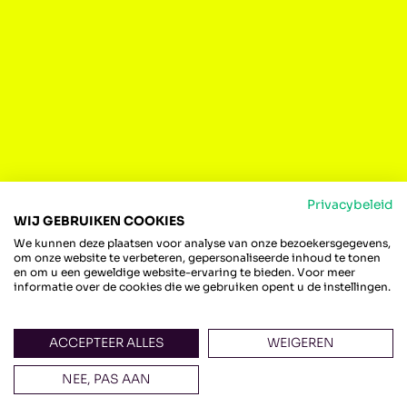
Privacybeleid
WIJ GEBRUIKEN COOKIES
We kunnen deze plaatsen voor analyse van onze bezoekersgegevens,
om onze website te verbeteren, gepersonaliseerde inhoud te tonen
en om u een geweldige website-ervaring te bieden. Voor meer
informatie over de cookies die we gebruiken opent u de instellingen.
STATIONSKWARTIER IS EEN INITIATIEF
VAN
ACCEPTEER ALLES
WEIGEREN
Dijk & Waard Stationskwartier is een initiatief
van
PRO6
,
De Geus Bouw
,
Henselmans Bouw &
NEE, PAS AAN
Ontwikkeling
,
Belle-Vue Wonen
,
Segesta