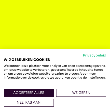
Privacybeleid
WIJ GEBRUIKEN COOKIES
We kunnen deze plaatsen voor analyse van onze bezoekersgegevens,
om onze website te verbeteren, gepersonaliseerde inhoud te tonen
en om u een geweldige website-ervaring te bieden. Voor meer
informatie over de cookies die we gebruiken opent u de instellingen.
STATIONSKWARTIER IS EEN INITIATIEF
VAN
ACCEPTEER ALLES
WEIGEREN
Dijk & Waard Stationskwartier is een initiatief
van
PRO6
,
De Geus Bouw
,
Henselmans Bouw &
NEE, PAS AAN
Ontwikkeling
,
Belle-Vue Wonen
,
Segesta